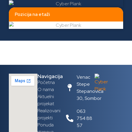
Pozicija na etaži
Navigacija
Venac
Početna
Stepe
O nama
Stepanovića
Aktuelni
30, Sombor
projekat
Realizovani
063
projekti
754 88
Ponuda
57
stanova