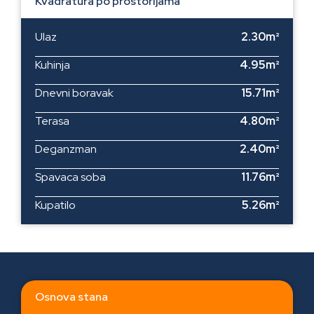
Kvadratura po prostorijama
Ulaz
2.30m²
Kuhinja
4.95m²
Dnevni boravak
15.71m²
Terasa
4.80m²
Deganzman
2.40m²
Spavaca soba
11.76m²
Kupatilo
5.26m²
Osnova stana