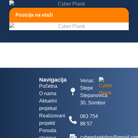
Pozicija na etaži
Navigacija
Venac
Početna
Stepe
O nama
Stepanovića
Aktuelni
30, Sombor
projekat
Realizovani
063 754
projekti
88 57
Ponuda
cyberplankdoo@gmail.co
stanova