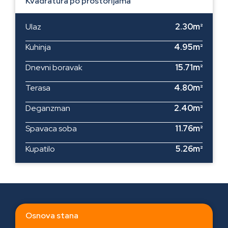
Kvadratura po prostorijama
Ulaz
2.30m²
Kuhinja
4.95m²
Dnevni boravak
15.71m²
Terasa
4.80m²
Deganzman
2.40m²
Spavaca soba
11.76m²
Kupatilo
5.26m²
Osnova stana