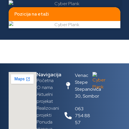
Pozicija na etaži
Navigacija
Venac
Početna
Stepe
O nama
Stepanovića
Aktuelni
30, Sombor
projekat
Realizovani
063
projekti
754 88
Ponuda
57
stanova