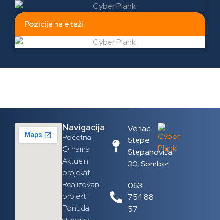
Pozicija na etaži
Navigacija
Venac
Početna
Stepe
O nama
Stepanovića
Aktuelni
30, Sombor
projekat
Realizovani
063
projekti
754 88
Ponuda
57
stanova