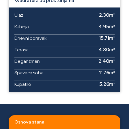
Kvadratura po prostorijama
Ulaz
2.30m²
Kuhinja
4.95m²
Dnevni boravak
15.71m²
Terasa
4.80m²
Deganzman
2.40m²
Spavaca soba
11.76m²
Kupatilo
5.26m²
Osnova stana