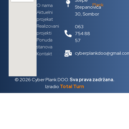
Stepe
O nama
Stepanovića
Aktuelni
30, Sombor
projekat
Realizovani
063
projekti
754 88
Ponuda
57
stanova
cyberplankdoo@gmail.co
Kontakt
© 2026 Cyber Plank DOO.
Sva prava zadržana.
Izradio
Total Turn