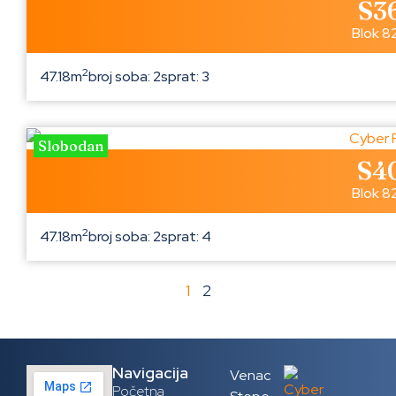
S3
Blok 8
2
47.18m
broj soba: 2
sprat: 3
Slobodan
S4
Blok 8
2
47.18m
broj soba: 2
sprat: 4
1
2
Navigacija
Venac
Početna